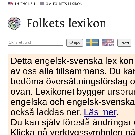
Slå upp!
Fritext
Detta engelsk-svenska lexikon t
av oss alla tillsammans. Du ka
bedöma översättningsförslag o
ovan. Lexikonet bygger urspru
engelska och engelsk-svenska 
också laddas ner.
Läs mer
.
Du kan själv föreslå ändringar o
Klicka på verktygssymbolen när 